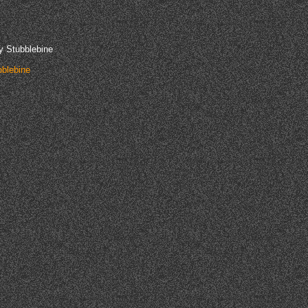
ay Stubblebine
blebine