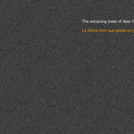
The remaining tower of New Y
La última torre que queda en 