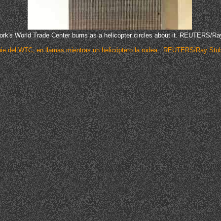
ork's World Trade Center burns as a helicopter circles about it. REUTERS/R
pie del WTC, en llamas mientras un helicóptero la rodea.
REUTERS/Ray Stub